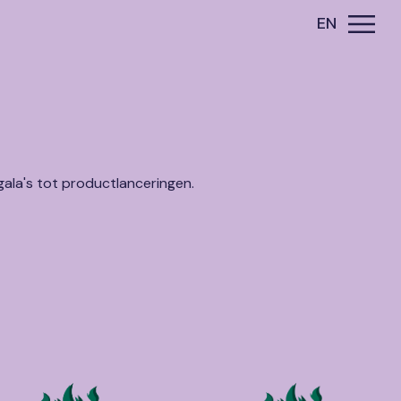
EN
EN
ala's tot productlanceringen.
iner
er
a Centre
eld Valkenburg