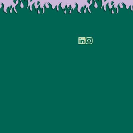
tprint.
.