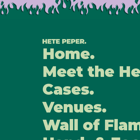
Home.
Meet t
Cas
Home.
Meet the He
Cases.
Venues.
Wall of Fla