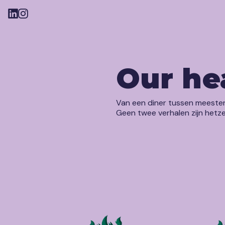
Our he
Van een diner tussen meester
Lamborghini
Geen twee verhalen zijn hetze
Cosun Festival
A Brand New Day
Corporate Party
Halloween Party
Echoes of Perception
Red Bull Talent Kitchen
Kiel-legging