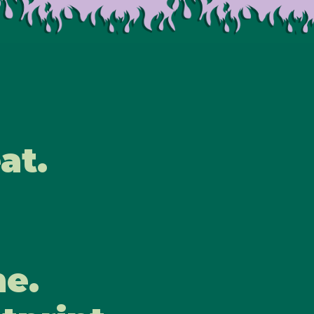
he Heat.
es.
at.
Venues.
Wall of Flame.
Hand- & Foo
Contact
me.