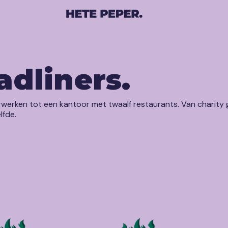
adliners.
werken tot een kantoor met twaalf restaurants. Van charity g
Stablecon
lfde.
Grand Closing D
Event Summit
Corporate Dinn
Princess Maxim
Maritiem diner
Hangaar Vliegv